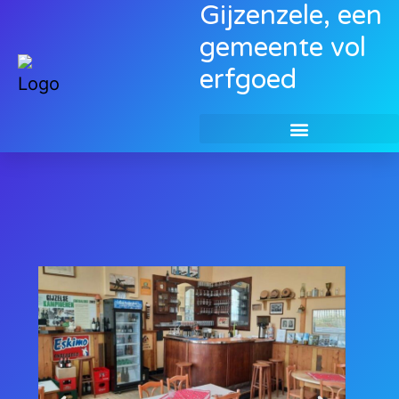
Gijzenzele, een
gemeente vol
erfgoed
Toerisme in Gijzel
Contact Us