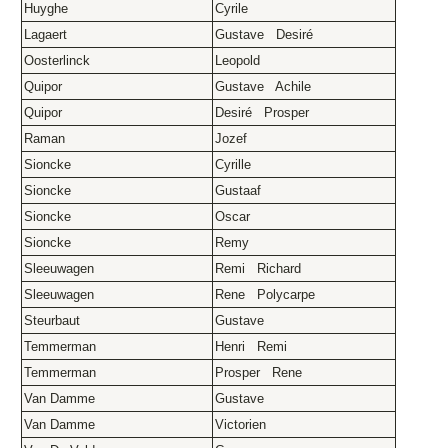
Huyghe
Cyrile
Lagaert
Gustave Desiré
Oosterlinck
Leopold
Quipor
Gustave Achile
Quipor
Desiré Prosper
Raman
Jozef
Sioncke
Cyrille
Sioncke
Gustaaf
Sioncke
Oscar
Sioncke
Remy
Sleeuwagen
Remi Richard
Sleeuwagen
Rene Polycarpe
Steurbaut
Gustave
Temmerman
Henri Remi
Temmerman
Prosper Rene
Van Damme
Gustave
Van Damme
Victorien