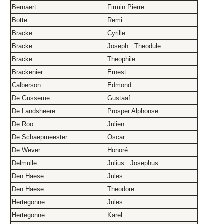
Bernaert
Firmin Pierre
Botte
Remi
Bracke
Cyrille
Bracke
Joseph Theodule
Bracke
Theophile
Brackenier
Ernest
Calberson
Edmond
De Gusseme
Gustaaf
De Landsheere
Prosper Alphonse
De Roo
Julien
De Schaepmeester
Oscar
De Wever
Honoré
Delmulle
Julius Josephus
Den Haese
Jules
Den Haese
Theodore
Hertegonne
Jules
Hertegonne
Karel