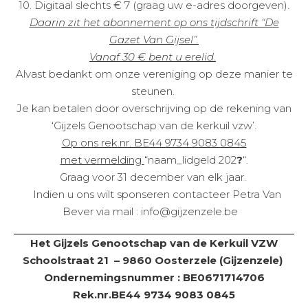
10. Digitaal slechts € 7 (graag uw e-adres doorgeven).
Daarin zit het abonnement op ons tijdschrift “De
Gazet Van Gijsel”.
Vanaf 30 € bent u erelid.
Alvast bedankt om onze vereniging op deze manier te
steunen.
Je kan betalen door overschrijving op de rekening van
‘Gijzels Genootschap van de kerkuil vzw’.
Op ons rek.nr. BE44 9734 9083 0845
met vermelding
“naam_lidgeld 202
?
“.
Graag voor 31 december van elk jaar.
Indien u ons wilt sponseren contacteer Petra Van
Bever via mail : info@gijzenzele.be
Het Gijzels Genootschap van de Kerkuil VZW
Schoolstraat 21 – 9860 Oosterzele (Gijzenzele)
Ondernemingsnummer : BE0671714706
Rek.nr.BE44 9734 9083 0845